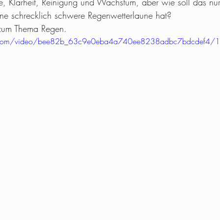
e, Klarheit, Reinigung und Wachstum, aber wie soll das nur
e schrecklich schwere Regenwetterlaune hat?
zum Thema Regen.
tic.com/video/bee82b_63c9e0eba4a740ee8238adbc7bdcdef4/