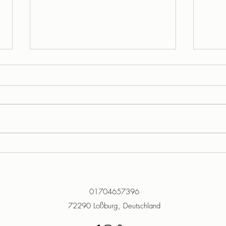
Wann
Thema der Woche: Yoga
gegen Kopfschmerzen
01704657396
72290 Loßburg, Deutschland