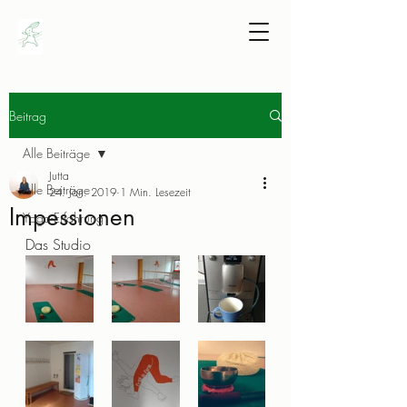
Beitrag
Alle Beiträge
Jutta
Alle Beiträge
24. Jan. 2019
1 Min. Lesezeit
Impessionen
Yoga-Erfahrung
Das Studio